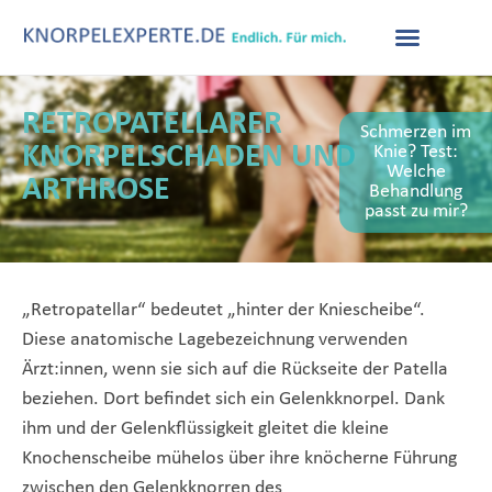
RETROPATELLARER
Schmerzen im
KNORPELSCHADEN UND
Knie? Test:
Welche
ARTHROSE
Behandlung
passt zu mir?
„Retropatellar“ bedeutet „hinter der Kniescheibe“.
Diese anatomische Lagebezeichnung verwenden
Ärzt
:innen
, wenn sie sich auf die Rückseite der Patella
beziehen. Dort befindet sich ein Gelenkknorpel. Dank
ihm
und der Gelenkflüssigkeit
gleitet die kleine
Knochenscheibe mühelos über ihre knöcherne Führung
zwischen den Gelenkknorren des