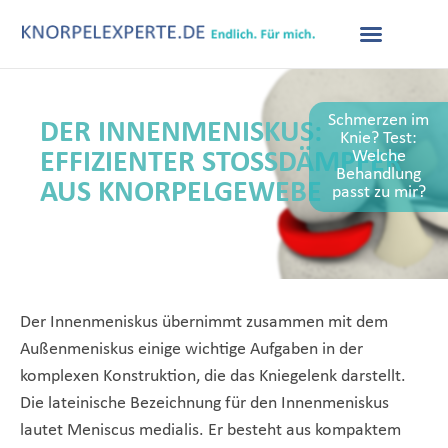
Schmerzen im
DER INNENMENISKUS:
Knie? Test:
Welche
EFFIZIENTER STOSSDÄMPFER A
Behandlung
US KNORPELGEWEBE
passt zu mir?
Der Innenmeniskus übernimmt zusammen mit dem
Außenmeniskus einige wichtige Aufgaben in der
komplexen Konstruktion, die das Kniegelenk darstellt.
Die lateinische Bezeichnung für den Innenmeniskus
lautet Meniscus medialis. Er besteht aus kompaktem