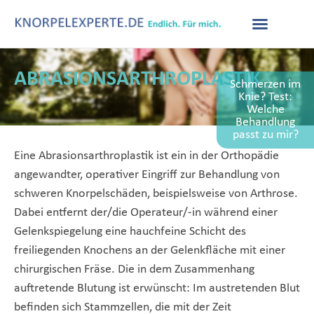
ABRASIONS­ARTHROPLASTIK
Schmerzen im
Knie? Test:
Welche
Behandlung
passt zu mir?
Eine Abrasionsarthroplastik ist ein in der Orthopädie
angewandter, operativer Eingriff zur Behandlung von
schweren Knorpelschäden, beispielsweise von Arthrose.
Dabei entfernt der/die Operateur/-in während einer
Gelenkspiegelung eine hauchfeine Schicht des
freiliegenden Knochens an der Gelenkfläche mit einer
chirurgischen Fräse. Die in dem Zusammenhang
auftretende Blutung ist erwünscht: Im austretenden Blut
befinden sich Stammzellen, die mit der Zeit